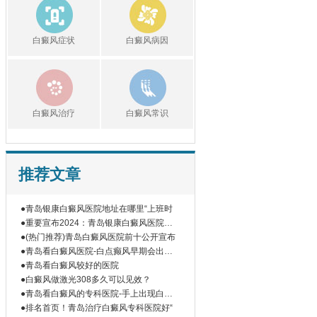
白癜风症状
白癜风病因
白癜风治疗
白癜风常识
推荐文章
●青岛银康白癜风医院地址在哪里“上班时
●重要宣布2024：青岛银康白癜风医院网
上
●(热门推荐)青岛白癜风医院前十公开宣布
●青岛看白癜风医院-白点癫风早期会出现
在
●青岛看白癜风较好的医院
●白癜风做激光308多久可以见效？
●青岛看白癜风的专科医院-手上出现白癜
风
●排名首页！青岛治疗白癜风专科医院好“