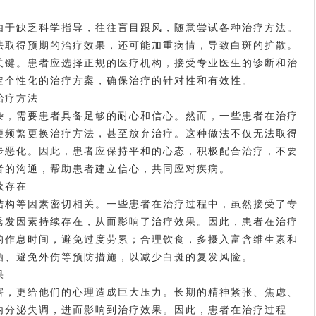
于缺乏科学指导，往往盲目跟风，随意尝试各种治疗方法。
法取得预期的治疗效果，还可能加重病情，导致白斑的扩散。
关键。患者应选择正规的医疗机构，接受专业医生的诊断和治
定个性化的治疗方案，确保治疗的针对性和有效性。
治疗方法
，需要患者具备足够的耐心和信心。然而，一些患者在治疗
便频繁更换治疗方法，甚至放弃治疗。这种做法不仅无法取得
步恶化。因此，患者应保持平和的心态，积极配合治疗，不要
者的沟通，帮助患者建立信心，共同应对疾病。
续存在
构等因素密切相关。一些患者在治疗过程中，虽然接受了专
诱发因素持续存在，从而影响了治疗效果。因此，患者在治疗
的作息时间，避免过度劳累；合理饮食，多摄入富含维生素和
晒、避免外伤等预防措施，以减少白斑的复发风险。
果
，更给他们的心理造成巨大压力。长期的精神紧张、焦虑、
内分泌失调，进而影响到治疗效果。因此，患者在治疗过程